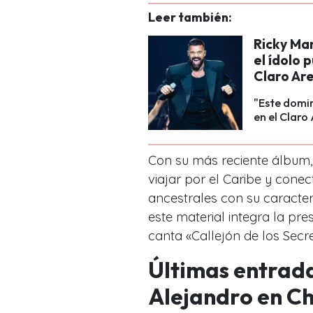
Leer también:
Ricky Mar
el ídolo 
Claro Ar
"Este domin
en el Claro
Con su más reciente álbum, «
viajar por el Caribe y cone
ancestrales con su caracterí
este material integra la pre
canta «Callejón de los Secre
Últimas entrad
Alejandro en Ch