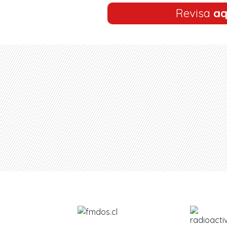
Revisa
aq