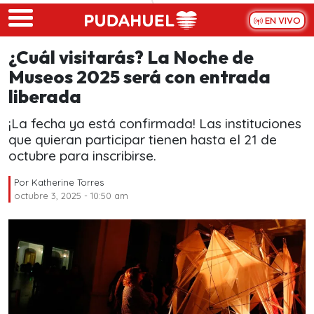
Skip to main content
EN VIVO
¿Cuál visitarás? La Noche de
Museos 2025 será con entrada
liberada
¡La fecha ya está confirmada! Las instituciones
que quieran participar tienen hasta el 21 de
octubre para inscribirse.
Por
Katherine Torres
octubre 3, 2025 - 10:50 am