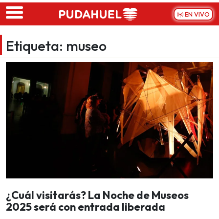
Skip to main content
EN VIVO
Etiqueta:
museo
¿Cuál visitarás? La Noche de Museos
2025 será con entrada liberada