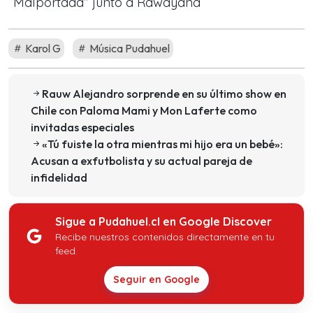
“Malportada” junto a Rawayana
Karol G
Música Pudahuel
Rauw Alejandro sorprende en su último show en
Chile con Paloma Mami y Mon Laferte como
invitadas especiales
«Tú fuiste la otra mientras mi hijo era un bebé»:
Acusan a exfutbolista y su actual pareja de
infidelidad
Sigue a Pudahuel.cl en Google Discover
Recibe nuestros contenidos directamente en tu
feed.
Seguir en Google