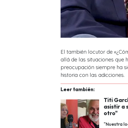
El también locutor de «¿C
allá de las situaciones que
preocupación siempre ha si
historia con las adicciones.
Leer también:
Titi Gar
asistir a
otro"
"Nuestra lo