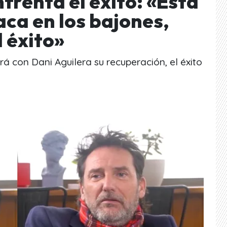
frenta el éxito: «Esta
ca en los bajones,
 éxito»
á con Dani Aguilera su recuperación, el éxito