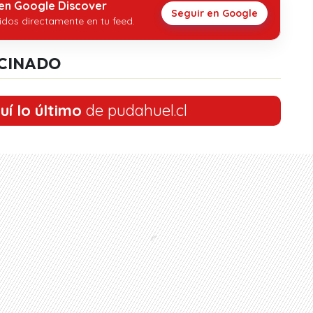
 en Google Discover
Seguir en Google
idos directamente en tu feed.
CINADO
uí lo último
de pudahuel.cl