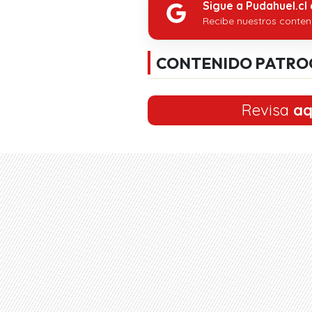
Sigue a Pudahuel.cl
Recibe nuestros conten
CONTENIDO PATRO
Revisa
aq