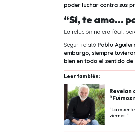
poder luchar contra sus pr
“Sí, te amo… p
La relación no era fácil, per
Según relató
Pablo Aguiler
embargo, siempre tuviero
bien en todo el sentido de
Leer también:
Revelan 
“Fuimos r
"La muerte 
viernes."