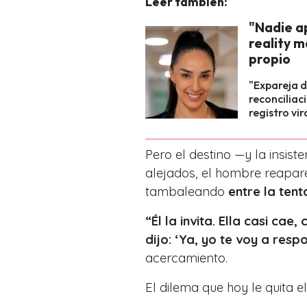
Leer también:
"Nadie ap
reality 
propio
"Expareja d
reconciliac
registro vir
Pero el destino —y la insist
alejados, el hombre reapare
tambaleando
entre la tent
“Él la invita. Ella casi cae,
dijo: ‘Ya, yo te voy a resp
acercamiento.
El dilema que hoy le quita e