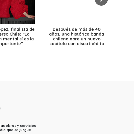
ez, finalista de
Después de más de 40
Ante 
erso Chile: “La
años, una histórica banda
petr
 mental sí es la
chilena abre un nuevo
precio
mportante”
capítulo con disco inédito
s
as obras y servicios
dio que se juzgue