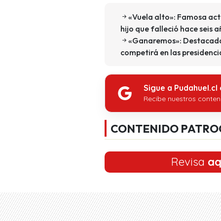
«Vuela alto»: Famosa actr
hijo que falleció hace seis 
«Ganaremos»: Destacada f
competirá en las presidenci
Sigue a Pudahuel.cl
Recibe nuestros conten
CONTENIDO PATRO
Revisa
aq