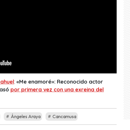
ahuel
:
«Me enamoré»: Reconocido actor
casó
por primera vez con una exreina del
Ángeles Araya
Cancamusa