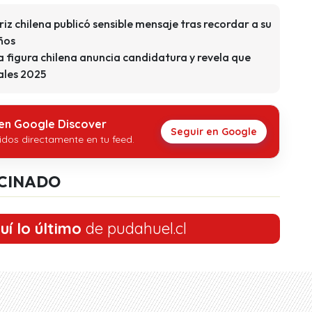
iz chilena publicó sensible mensaje tras recordar a su
años
igura chilena anuncia candidatura y revela que
ales 2025
 en Google Discover
Seguir en Google
idos directamente en tu feed.
CINADO
uí lo último
de pudahuel.cl