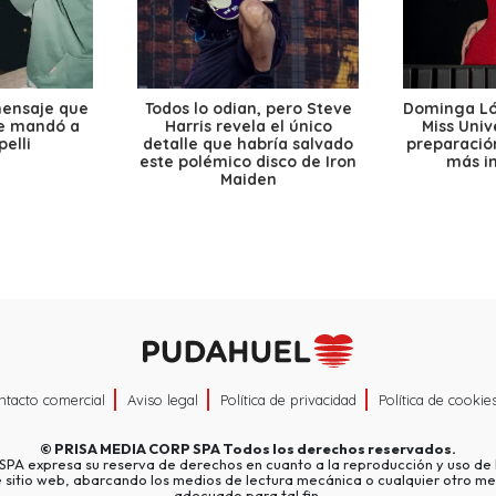
mensaje que
Todos lo odian, pero Steve
Dominga Lóp
le mandó a
Harris revela el único
Miss Univ
elli
detalle que habría salvado
preparación
este polémico disco de Iron
más i
Maiden
ntacto comercial
Aviso legal
Política de privacidad
Política de cookie
©
PRISA MEDIA CORP SPA
Todos los derechos reservados.
A expresa su reserva de derechos en cuanto a la reproducción y uso de l
e sitio web, abarcando los medios de lectura mecánica o cualquier otro me
adecuado para tal fin.