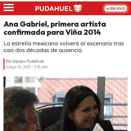
Skip to main content
EN VIVO
Ana Gabriel, primera artista
confirmada para Viña 2014
La estrella mexicana volverá al escenario tras
casi dos décadas de ausencia
Por
Equipo Pudahuel
mayo 13, 2013 - 5:15 pm