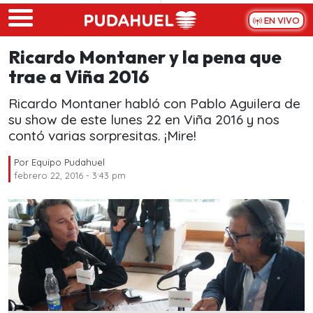
Skip to main content
EN VIVO
Ricardo Montaner y la pena que
trae a Viña 2016
Ricardo Montaner habló con Pablo Aguilera de
su show de este lunes 22 en Viña 2016 y nos
contó varias sorpresitas. ¡Mire!
Por
Equipo Pudahuel
febrero 22, 2016 - 3:43 pm