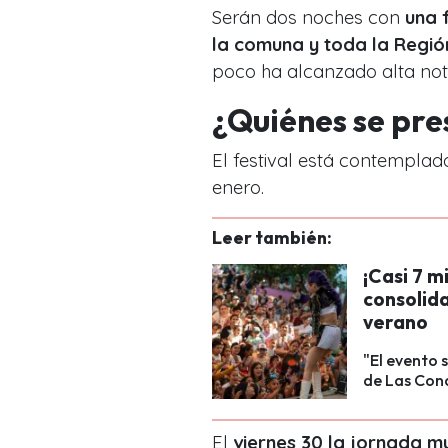
Serán dos noches con
una 
la comuna y toda la Regió
poco ha alcanzado alta not
¿Quiénes se pr
El festival está contemplad
enero.
Leer también:
¡Casi 7 m
consolida
verano
"El evento 
de Las Cond
El
viernes 30 la jornada m