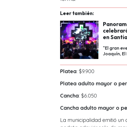
Leer también:
Panorama
celebrará
en Santi
"El gran ev
Joaquín, El
Platea
: $9.900
Platea adulto mayor o per
Cancha
: $6.050
Cancha adulto mayor o per
La municipalidad emitió un