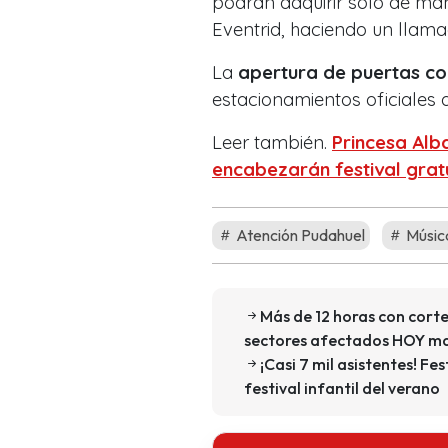
podrán adquirir solo de man
Eventrid, haciendo un llama
La
apertura de puertas co
estacionamientos oficiales 
Leer también.
Princesa Alb
encabezarán festival grat
Atención Pudahuel
Músic
Más de 12 horas con cort
sectores afectados HOY m
¡Casi 7 mil asistentes! F
festival infantil del verano