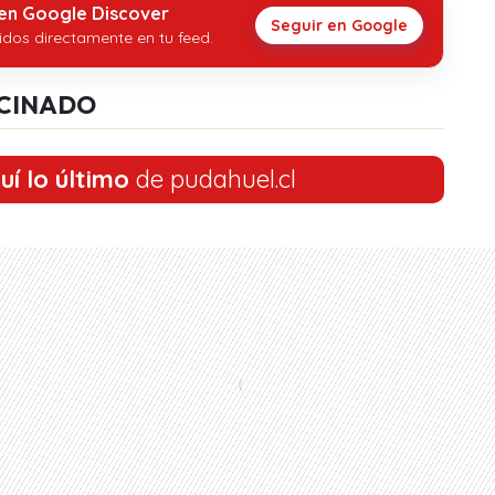
 en Google Discover
Seguir en Google
idos directamente en tu feed.
CINADO
uí lo último
de pudahuel.cl