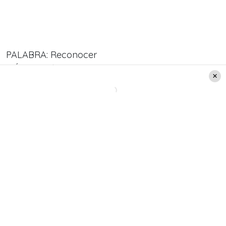
PALABRA: Reconocer
NÚMERO: 10
COLOR: Amarillo
Leo
Reinicie. Es momento de liderar su propio camino
y ayudar a otros a usar su potencial Trabajo:
Disfrute lo que hace.
PALABRA: Reiniciar
NÚMERO: 4
COLOR: Verde