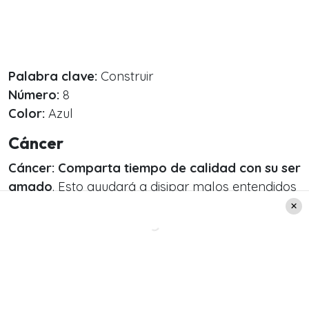
Palabra clave:
Construir
Número:
8
Color:
Azul
Cáncer
Cáncer:
Comparta tiempo de calidad con su ser
amado
. Esto ayudará a disipar malos entendidos
y permitirá expresar sentimientos que habían
quedado pendientes. Además, atraerá nuevas
personas a su entorno. Trabajo: Habrá decisiones
que tomar.
Palabra clave:
Compartir