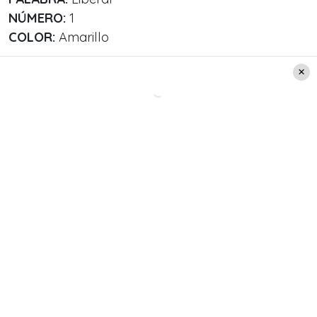
NÚMERO:
1
COLOR:
Amarillo
Cáncer
Disfrute la estabilidad en su vida. Existe la
promesa de nuevas historias de amor. Trabajo:
Proteja sus ideas.
PALABRA:
Estabilizar
NÚMERO:
3
COLOR:
Café