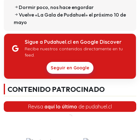
Dormir poco, nos hace engordar
Vuelve «La Gala de Pudahuel» el próximo 10 de
mayo
Sigue a Pudahuel.cl en Google Discover
Recibe nuestros contenidos directamente en tu
feed.
Seguir en Google
CONTENIDO PATROCINADO
Revisa
aquí lo último
de pudahuel.cl