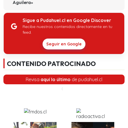
Aguilera»
Sigue a Pudahuel.cl en Google Discover
Recibe nuestros contenidos directamente en tu
feed.
Seguir en Google
CONTENIDO PATROCINADO
Revisa
aquí lo último
de pudahuel.cl