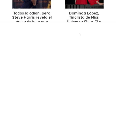
Todos lo odian, pero
Dominga López,
Steve Harris revela el
finalista de Miss
único detalle que
Universo Chile: “La
habría salvado este
preparación mental sí
polémico disco de Iron
es la más importante”
Maiden
Después de más de 40
Ante caída del dólar y
años, una histórica
el petróleo: ¿Bajarán