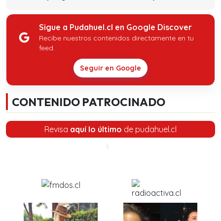
Sigue a Pudahuel.cl en Google Discover
Recibe nuestros contenidos directamente en tu
feed.
Seguir en Google
CONTENIDO PATROCINADO
Revisa
aquí lo último
de pudahuel.cl