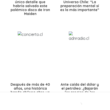
único detalle que
Universo Chile: “La
habría salvado este
preparación mental sí
polémico disco de Iron
es la más importante”
Maiden
Después de más de 40
Ante caída del dólar y
años, una histórica
el petróleo: ¿Bajarán
banda chilena abre un
los precios de los
nuevo capítulo con
combustibles en
disco inédito
Chile?