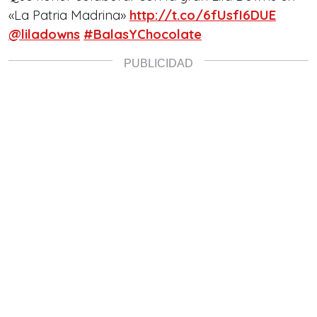
«La Patria Madrina»
http://t.co/6fUsfI6DUE
@liladowns
#BalasYChocolate