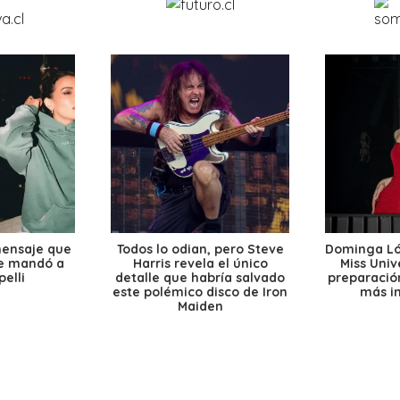
mensaje que
Todos lo odian, pero Steve
Dominga Lóp
le mandó a
Harris revela el único
Miss Univ
elli
detalle que habría salvado
preparación
este polémico disco de Iron
más i
Maiden