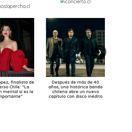
❯
ez, finalista de
Después de más de 40
Ante 
erso Chile: “La
años, una histórica banda
petr
 mental sí es la
chilena abre un nuevo
precio
mportante”
capítulo con disco inédito