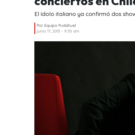
conciertos en Chil
El ídolo italiano ya confirmó dos show
Por
Equipo Pudahuel
junio 17, 2015 - 9:30 am