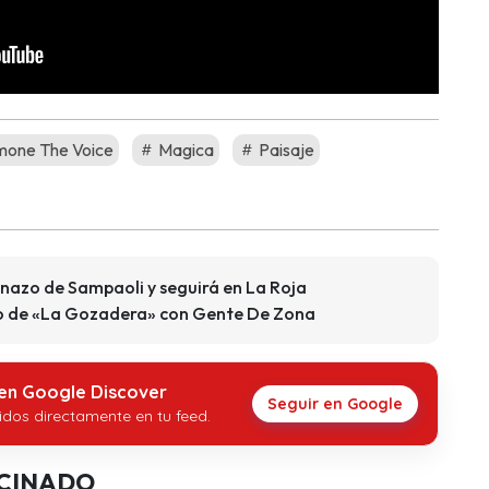
mone The Voice
Magica
Paisaje
onazo de Sampaoli y seguirá en La Roja
o de «La Gozadera» con Gente De Zona
 en Google Discover
Seguir en Google
idos directamente en tu feed.
CINADO