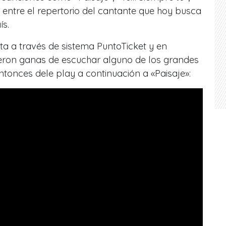
n entre el repertorio del cantante que hoy busca
ís.
ta a través de sistema PuntoTicket y en
dieron ganas de escuchar alguno de los grandes
tonces dele play a continuación a «Paisaje»: