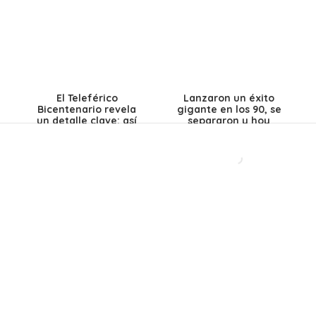
El Teleférico
Lanzaron un éxito
Bicentenario revela
gigante en los 90, se
un detalle clave: así
separaron y hoy
funcionará el viaje de
lanzan su primera
13 minutos entre
canción en 28 años:
Providencia y
Así es como suena
Huechuraba