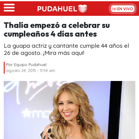
Skip to main content
EN VIVO
Thalía empezó a celebrar su
cumpleaños 4 días antes
La guapa actriz y cantante cumple 44 años el
26 de agosto. ¡Mira más aquí!
Por
Equipo Pudahuel
agosto 24, 2015 - 11:54 am