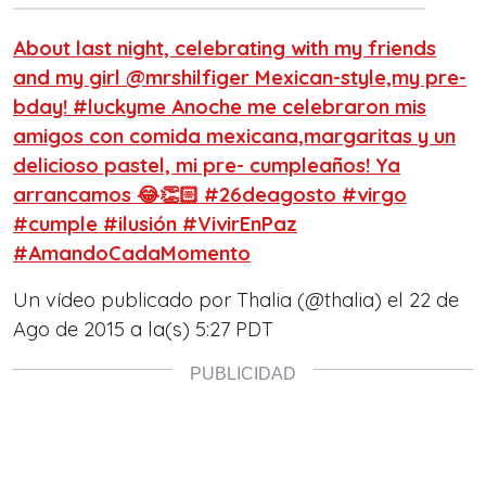
About last night, celebrating with my friends
and my girl @mrshilfiger Mexican-style,my pre-
bday! #luckyme Anoche me celebraron mis
amigos con comida mexicana,margaritas y un
delicioso pastel, mi pre- cumpleaños! Ya
arrancamos 😂👏🏻 #26deagosto #virgo
#cumple #ilusión #VivirEnPaz
#AmandoCadaMomento
Un vídeo publicado por Thalia (@thalia) el
22 de
Ago de 2015 a la(s) 5:27 PDT