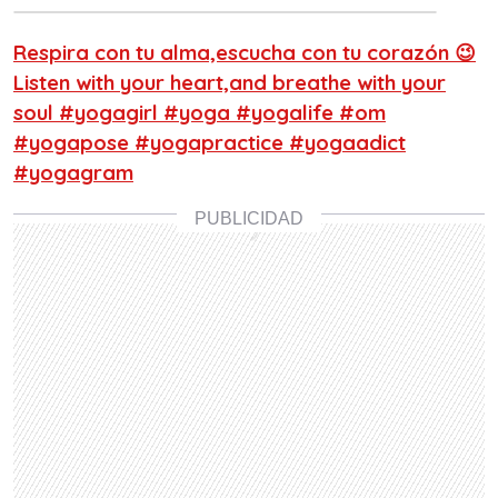
Respira con tu alma,escucha con tu corazón 😉
Listen with your heart,and breathe with your
soul #yogagirl #yoga #yogalife #om
#yogapose #yogapractice #yogaadict
#yogagram