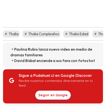
Thalía
Thalia Cumpleaños
Thalia Edad
Thali
Paulina Rubio lanza nuevo video en medio de
dramas familiares
David Bisbal enciende a sus fans con fotos hot
Sigue a Pudahuel.cl en Google Discover
Recibe nuestros contenidos directamente en tu
feed.
Seguir en Google