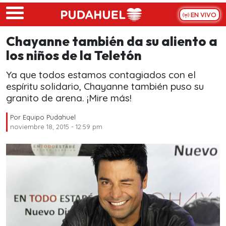
Skip to main content
EN VIVO
Chayanne también da su aliento a
los niños de la Teletón
Ya que todos estamos contagiados con el
espíritu solidario, Chayanne también puso su
granito de arena. ¡Mire más!
Por
Equipo Pudahuel
noviembre 18, 2015 - 12:59 pm