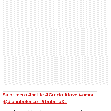
Su primera #selfie #Gracia #love #amor
@dianaboloccof #baberoXL