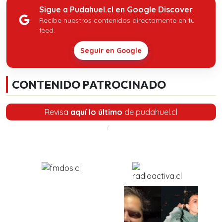
Sigue a Pudahuel.cl en Google Discover
Recibe nuestros contenidos directamente en tu
feed.
Seguir en Google
CONTENIDO PATROCINADO
Revisa
aquí lo último
de pudahuel.cl