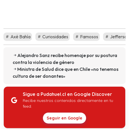
Axé Bahía
Curiosidades
Famosos
Jefferso
Alejandro Sanz recibe homenaje por su postura
contra la violencia de género
Ministra de Salud dice que en Chile «no tenemos
cultura de ser donantes»
Sigue a Pudahuel.cl en Google Discover
Recibe nuestros contenidos directamente en tu
feed.
Seguir en Google