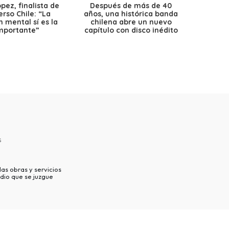
ez, finalista de
Después de más de 40
Ante 
erso Chile: “La
años, una histórica banda
petr
 mental sí es la
chilena abre un nuevo
precio
mportante”
capítulo con disco inédito
s
as obras y servicios
dio que se juzgue