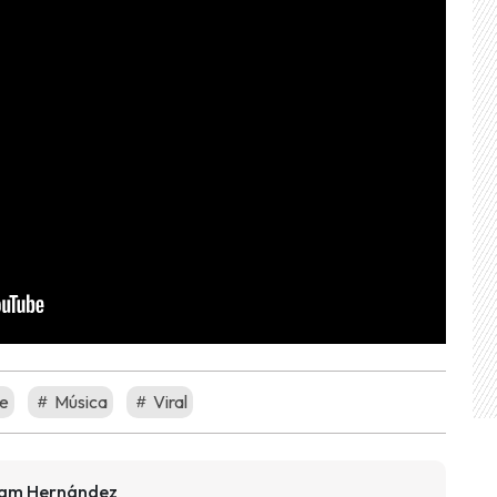
te
Música
Viral
riam Hernández