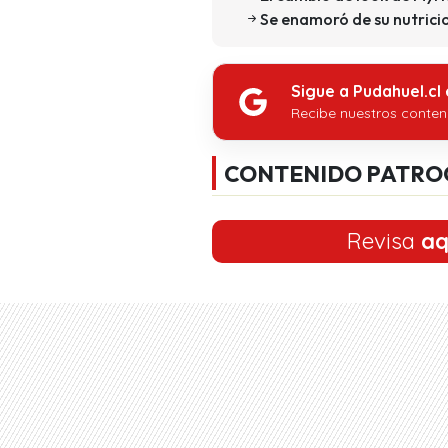
Se enamoró de su nutrici
Sigue a Pudahuel.cl
Recibe nuestros conten
CONTENIDO PATRO
Revisa
aq