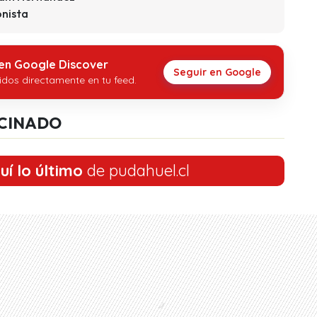
onista
 en Google Discover
Seguir en Google
idos directamente en tu feed.
CINADO
uí lo último
de pudahuel.cl