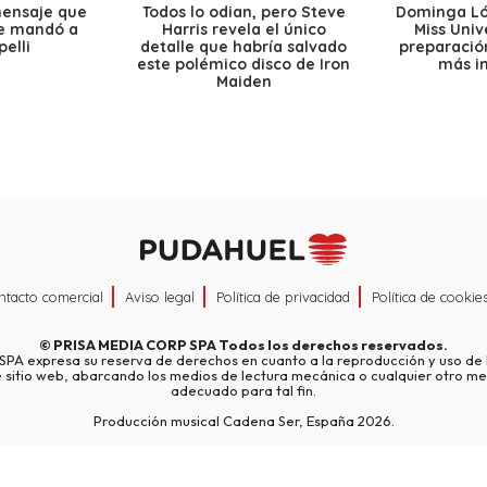
mensaje que
Todos lo odian, pero Steve
Dominga Lóp
le mandó a
Harris revela el único
Miss Univ
elli
detalle que habría salvado
preparación
este polémico disco de Iron
más i
Maiden
ntacto comercial
Aviso legal
Política de privacidad
Política de cookie
©
PRISA MEDIA CORP SPA
Todos los derechos reservados.
A expresa su reserva de derechos en cuanto a la reproducción y uso de l
e sitio web, abarcando los medios de lectura mecánica o cualquier otro me
adecuado para tal fin.
Producción musical Cadena Ser, España 2026.