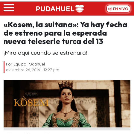
Skip to main content
EN VIVO
«Kosem, la sultana»: Ya hay fecha
de estreno para la esperada
nueva teleserie turca del 13
¡Mira aquí cuando se estrenará!
Por
Equipo Pudahuel
diciembre 26, 2016 - 12:27 pm