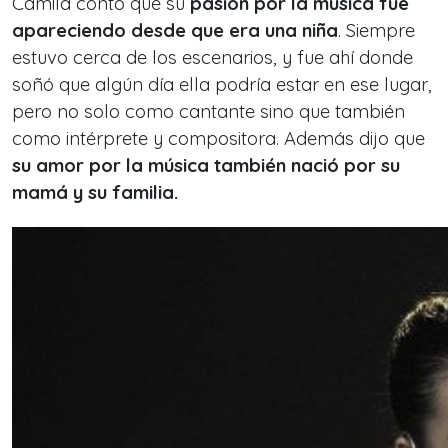
Camila contó que su
pasión por la música fue
apareciendo desde que era una niña
. Siempre
estuvo cerca de los escenarios, y fue ahí donde
soñó que algún día ella podría estar en ese lugar,
pero no solo como cantante sino que también
como intérprete y compositora. Además dijo que
su amor por la música también nació por su
mamá y su familia.