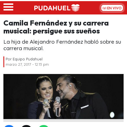
Skip to main content
EN VIVO
Camila Fernández y su carrera
musical: persigue sus sueños
La hija de Alejandro Fernández habló sobre su
carrera musical.
Por
Equipo Pudahuel
marzo 27, 2017 - 12:13 pm