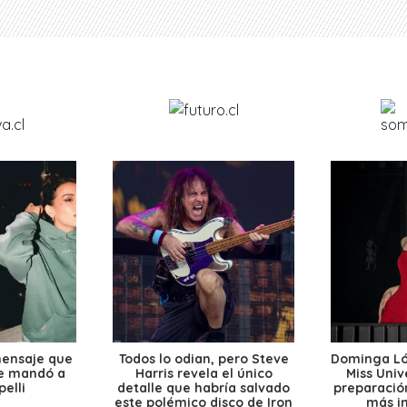
mensaje que
Todos lo odian, pero Steve
Dominga Lóp
le mandó a
Harris revela el único
Miss Univ
elli
detalle que habría salvado
preparación
este polémico disco de Iron
más i