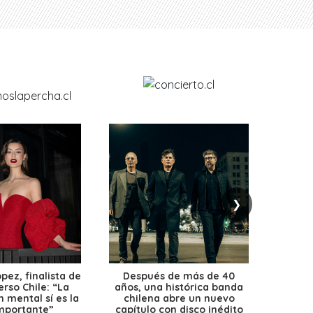
❯
ez, finalista de
Después de más de 40
Ante 
erso Chile: “La
años, una histórica banda
petr
 mental sí es la
chilena abre un nuevo
precio
mportante”
capítulo con disco inédito