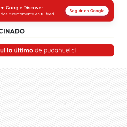
 en Google Discover
Seguir en Google
idos directamente en tu feed.
CINADO
uí lo último
de pudahuel.cl