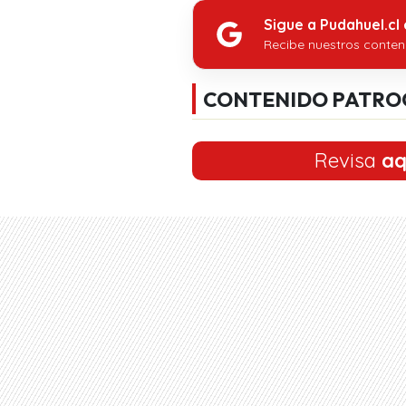
Sigue a Pudahuel.cl
Recibe nuestros conten
CONTENIDO PATRO
Revisa
aq