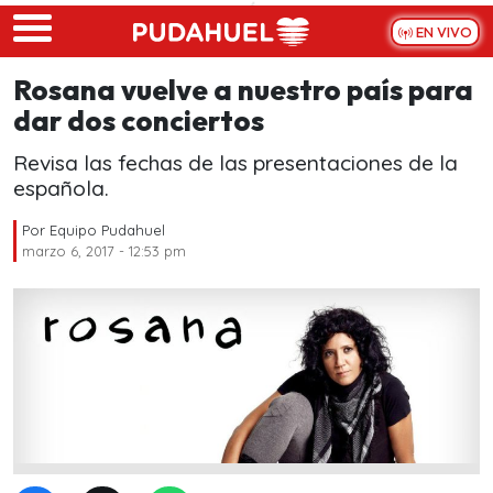
Skip to main content
EN VIVO
Rosana vuelve a nuestro país para
dar dos conciertos
Revisa las fechas de las presentaciones de la
española.
Por
Equipo Pudahuel
marzo 6, 2017 - 12:53 pm