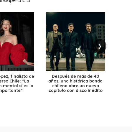
❯
ez, finalista de
Después de más de 40
Ante 
erso Chile: “La
años, una histórica banda
petr
 mental sí es la
chilena abre un nuevo
precio
mportante”
capítulo con disco inédito