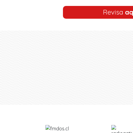
Revisa
aq