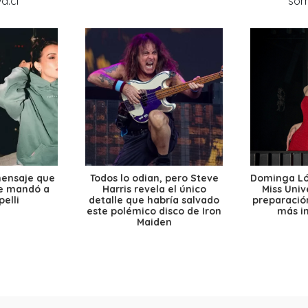
mensaje que
Todos lo odian, pero Steve
Dominga Lóp
le mandó a
Harris revela el único
Miss Univ
elli
detalle que habría salvado
preparación
este polémico disco de Iron
más i
Maiden