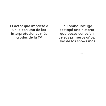
El actor que impactó a
La Combo Tortuga
Chile con una de las
destapó una historia
interpretaciones más
que pocos conocían
crudas de la TV
de sus primeros años:
Uno de los shows más
insólitos de su carrera
Contacto comercial
Aviso legal
Política de privacidad
Política de cookies