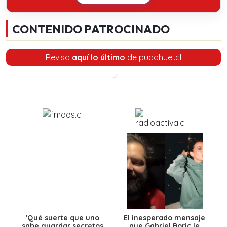
CONTENIDO PATROCINADO
Revisa
aquí lo último
de pudahuel.cl
'Qué suerte que uno
El inesperado mensaje
sabe guardar secretos
que Gabriel Boric le