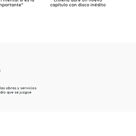
 mental sí es la
chilena abre un nuevo
precio
mportante”
capítulo con disco inédito
s
as obras y servicios
dio que se juzgue