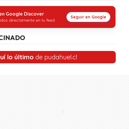
 en Google Discover
Seguir en Google
idos directamente en tu feed.
CINADO
uí lo último
de pudahuel.cl