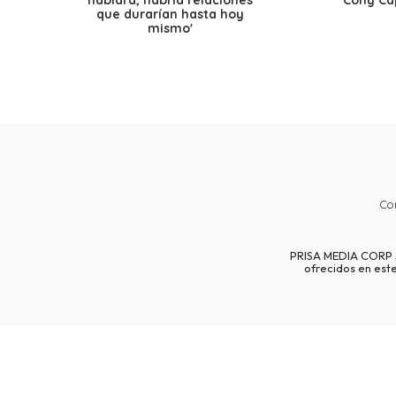
hablara, habría relaciones
Cony Cap
que durarían hasta hoy
mismo'
Co
PRISA MEDIA CORP SP
ofrecidos en est