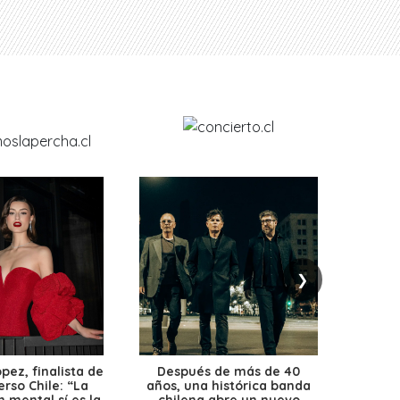
❯
ez, finalista de
Después de más de 40
Ante 
erso Chile: “La
años, una histórica banda
petr