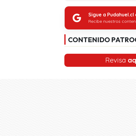
Sigue a Pudahuel.cl
Recibe nuestros conten
CONTENIDO PATRO
Revisa
aq