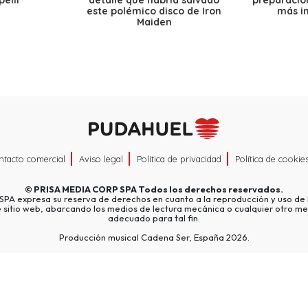
elli
detalle que habría salvado
preparación
este polémico disco de Iron
más i
Maiden
ntacto comercial
Aviso legal
Política de privacidad
Política de cookie
©
PRISA MEDIA CORP SPA
Todos los derechos reservados.
A expresa su reserva de derechos en cuanto a la reproducción y uso de l
e sitio web, abarcando los medios de lectura mecánica o cualquier otro me
adecuado para tal fin.
Producción musical Cadena Ser, España 2026.