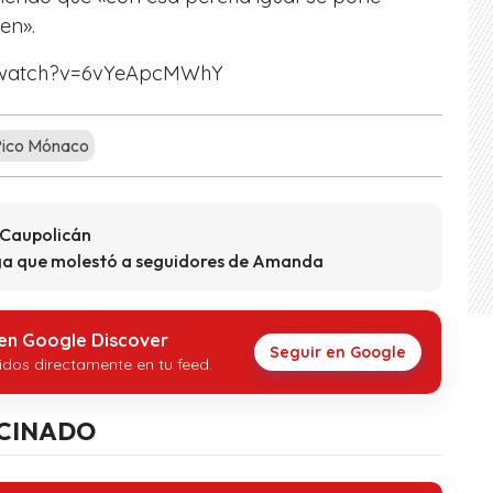
en».
/watch?v=6vYeApcMWhY
ico Mónaco
 Caupolicán
ega que molestó a seguidores de Amanda
 en Google Discover
Seguir en Google
idos directamente en tu feed.
CINADO