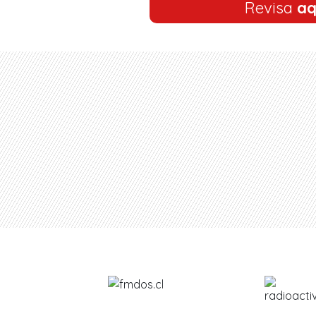
Revisa
aq