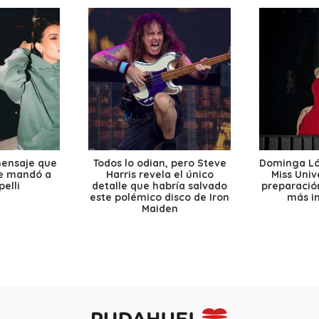
mensaje que
Todos lo odian, pero Steve
Dominga Lóp
le mandó a
Harris revela el único
Miss Univ
elli
detalle que habría salvado
preparación
este polémico disco de Iron
más i
Maiden