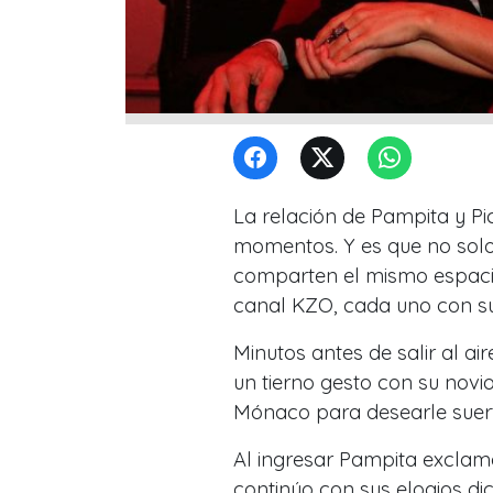
La relación de Pampita y P
momentos. Y es que no solo
comparten el mismo espaci
canal KZO, cada uno con s
Minutos antes de salir al ai
un tierno gesto con su novi
Mónaco para desearle suert
Al ingresar Pampita exclam
continúo con sus elogios di