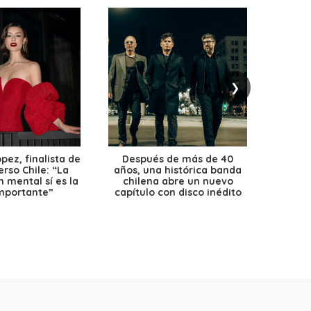
❯
ez, finalista de
Después de más de 40
Ante 
erso Chile: “La
años, una histórica banda
petr
 mental sí es la
chilena abre un nuevo
precio
mportante”
capítulo con disco inédito