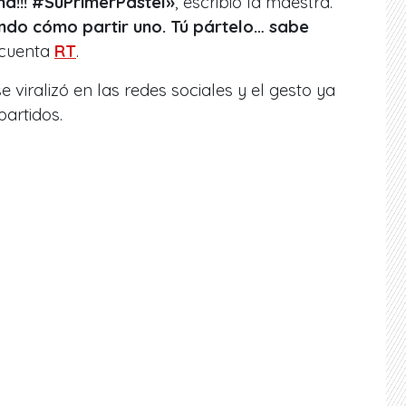
ma!!! #SuPrimerPastel»
, escribió la maestra.
ndo cómo partir uno. Tú pártelo… sabe
, cuenta
RT
.
viralizó en las redes sociales y el gesto ya
artidos.