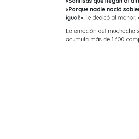
«Sonrisas que llegan al al
«Porque nadie nació sabie
igual!»
, le dedicó al menor
La emoción del muchacho se 
acumula más de 1.600 comp