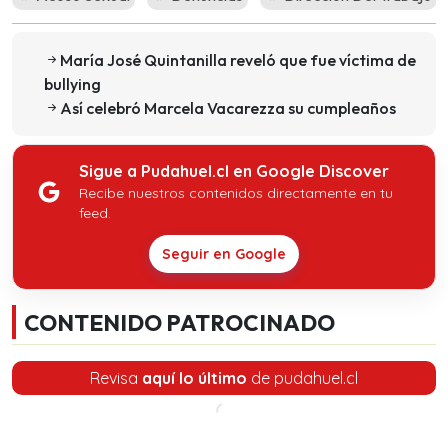
María José Quintanilla reveló que fue víctima de
bullying
Así celebró Marcela Vacarezza su cumpleaños
Sigue a Pudahuel.cl en Google Discover
Recibe nuestros contenidos directamente en tu
feed.
Seguir en Google
CONTENIDO PATROCINADO
Revisa
aquí lo último
de pudahuel.cl