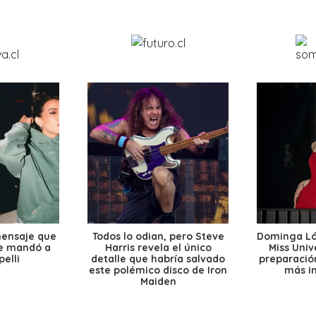
mensaje que
Todos lo odian, pero Steve
Dominga Lóp
le mandó a
Harris revela el único
Miss Univ
elli
detalle que habría salvado
preparación
este polémico disco de Iron
más i
Maiden