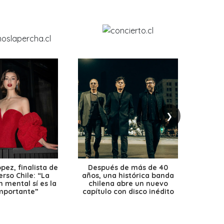
❯
ez, finalista de
Después de más de 40
Ante 
erso Chile: “La
años, una histórica banda
petr
 mental sí es la
chilena abre un nuevo
precio
mportante”
capítulo con disco inédito