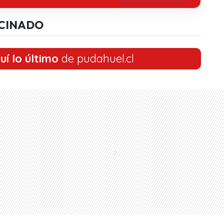
CINADO
uí lo último
de pudahuel.cl