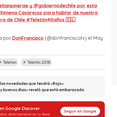
stianpinerae y @gobiernodechile por esta
a Ximena Casarejos para hablar de nuestra
ra de Chile #Teletón40años 🇨🇱
a por
DonFrancisco
(@donfranciscotv) el
May
Teleton
Teletón 2018
 las novedades que tendrá «Rojo»
uy buenos días» reveló que está embarazada
 en Google Discover
Seguir en Google
idos directamente en tu feed.