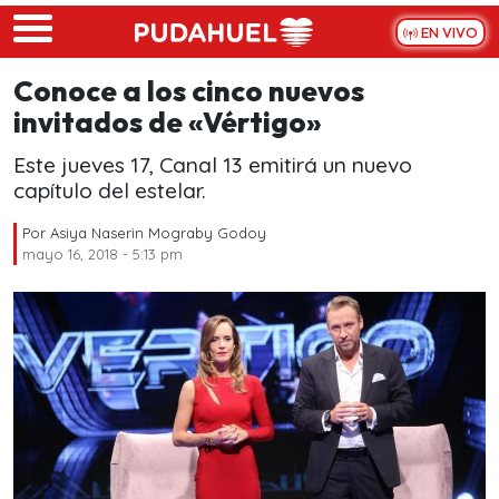
Skip to main content
EN VIVO
Conoce a los cinco nuevos
invitados de «Vértigo»
Este jueves 17, Canal 13 emitirá un nuevo
capítulo del estelar.
Por
Asiya Naserin Mograby Godoy
mayo 16, 2018 - 5:13 pm