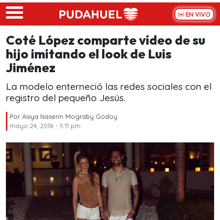
Skip to main content
EN VIVO
Coté López comparte vídeo de su
hijo imitando el look de Luis
Jiménez
La modelo enterneció las redes sociales con el
registro del pequeño Jesús.
Por
Asiya Naserin Mograby Godoy
mayo 24, 2018 - 5:11 pm