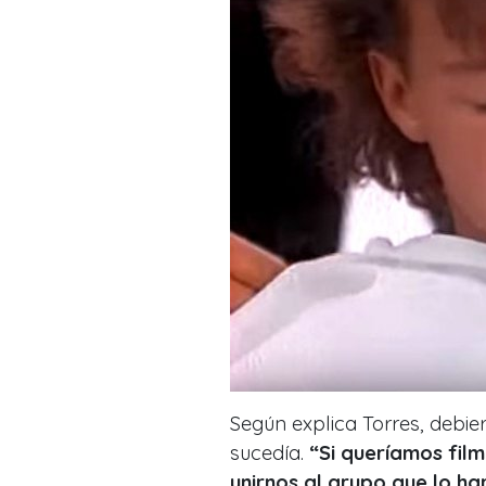
Según explica Torres, debier
sucedía.
“Si queríamos film
unirnos al grupo que lo har