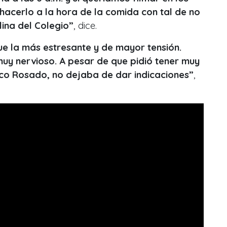
acerlo a la hora de la comida con tal de no
plina del Colegio”
, dice.
ue la más estresante y de mayor tensión.
muy nervioso. A pesar de que pidió tener muy
arco Rosado, no dejaba de dar indicaciones”
,