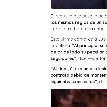
El requisito que puso la au
las mismas reglas de un s
cortar su alborotada cabel
Esto último complicó a Luis
cabellera.
“Al principio, s
dejar de lado su peculiar c
seguidores”
, dice Pepe Tor
“Al final, él era un profes
contrato debía de manten
siguientes conciertos”
, dijo.