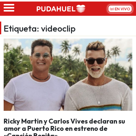
Skip to main content
EN VIVO
Etiqueta:
videoclip
Ricky Martin y Carlos Vives declaran su
amor a Puerto Rico en estreno de
«Canción Bonita»