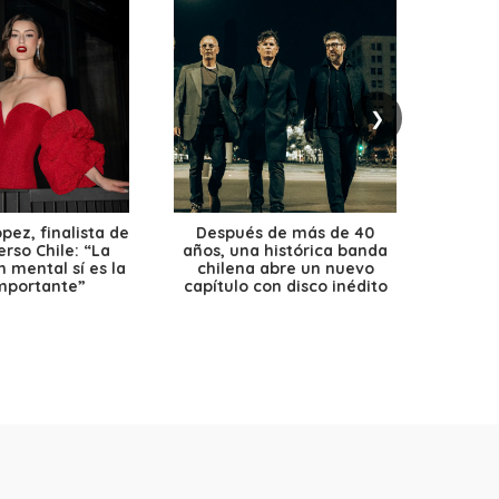
❯
ez, finalista de
Después de más de 40
Ante 
erso Chile: “La
años, una histórica banda
petr
 mental sí es la
chilena abre un nuevo
precio
mportante”
capítulo con disco inédito