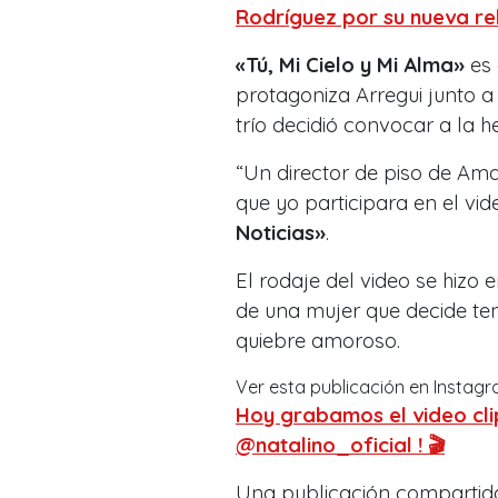
Rodríguez por su nueva re
«Tú, Mi Cielo y Mi Alma»
es
protagoniza Arregui junto a 
trío decidió convocar a la 
“Un director de piso de Ama
que yo participara en el vid
Noticias»
.
El rodaje del video se hizo 
de una mujer que decide ten
quiebre amoroso.
Ver esta publicación en Instag
Hoy grabamos el video clip
@natalino_oficial ! 🎬
Una publicación comparti