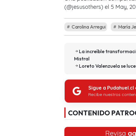
(@jesusothers) el 5 May, 20
Carolina Arregui
María Je
La increíble transformac
Mistral
Loreto Valenzuela se luc
Sigue a Pudahuel.cl
Recibe nuestros conten
CONTENIDO PATRO
Revisa
aq