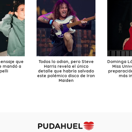
mensaje que
Todos lo odian, pero Steve
Dominga Lóp
le mandó a
Harris revela el único
Miss Univ
elli
detalle que habría salvado
preparación
este polémico disco de Iron
más i
Maiden