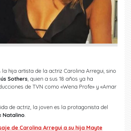
 hija artista de la actriz Carolina Arregui, sino
ús Sothers
, quien a sus 18 años ya ha
oducciones de TVN como «Wena Profe» y «Amar
a de actriz, la joven es la protagonista del
a
Natalino
.
saje de Carolina Arregui a su hija Mayte