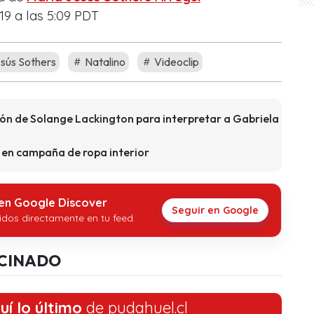
19 a las 5:09 PDT
sús Sothers
Natalino
Videoclip
ión de Solange Lackington para interpretar a Gabriela
e en campaña de ropa interior
 en Google Discover
Seguir en Google
idos directamente en tu feed.
CINADO
uí lo último
de pudahuel.cl