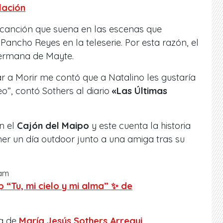
lación
 canción que suena en las escenas que
Pancho Reyes en la teleserie. Por esta razón, el
hermana de Mayte.
r a Morir me contó que a Natalino les gustaría
eo”, contó Sothers al diario
«Las Últimas
en el
Cajón del Maipo
y este cuenta la historia
er un día outdoor junto a una amiga tras su
ram
 “Tu, mi cielo y mi alma” ✨ de
da de
María Jesús Sothers Arregui