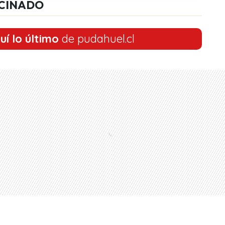
CINADO
uí lo último
de pudahuel.cl