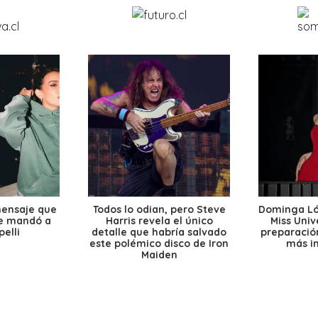
mensaje que
Todos lo odian, pero Steve
Dominga Lóp
le mandó a
Harris revela el único
Miss Univ
elli
detalle que habría salvado
preparación
este polémico disco de Iron
más i
Maiden