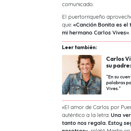
comunicado.
El puertorriqueño aprovechó
que:
«Canción Bonita es el
mi hermano Carlos Vives»
.
Leer también:
Carlos Vi
su padre
"En su cuen
palabras pa
Vives."
«El amor de Carlos por Puer
auténtico a la letra:
Una ver
tanto nos regala. Estoy se
nosotros»
, relató Martin e