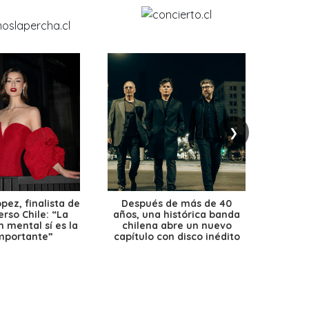
❯
ez, finalista de
Después de más de 40
Ante 
erso Chile: “La
años, una histórica banda
petr
 mental sí es la
chilena abre un nuevo
precio
mportante”
capítulo con disco inédito