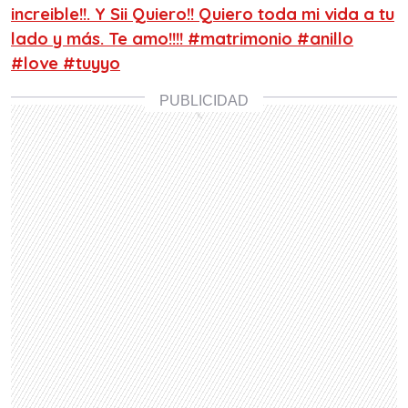
increible!!. Y Sii Quiero!! Quiero toda mi vida a tu
lado y más. Te amo!!!! #matrimonio #anillo
#love #tuyyo