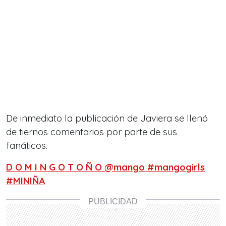
De inmediato la publicación de Javiera se llenó
de tiernos comentarios por parte de sus
fanáticos.
D O M I N G O T O Ñ O @mango #mangogirls
#MINIÑA