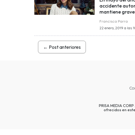
accidente autom
mantiene graves
Francisca Parra
22 enero, 2019 a las 1
←
Post anteriores
Co
PRISA MEDIA CORP SP
ofrecidos en est