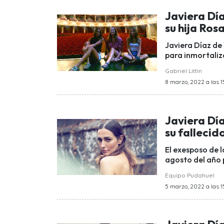
Javiera Día
su hija Ros
Javiera Díaz de 
para inmortaliz
Gabriel Littin
8 marzo, 2022 a las 1
Javiera Dí
su fallecid
El exesposo de l
agosto del año p
Equipo Pudahuel
5 marzo, 2022 a las 1