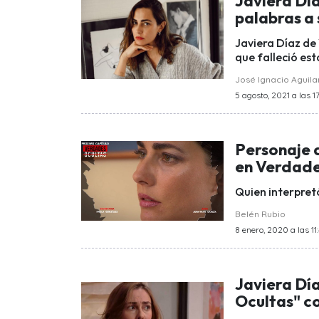
Javiera Día
palabras a 
Javiera Díaz de
que falleció es
José Ignacio Aguila
5 agosto, 2021 a las 1
Personaje 
en Verdade
Quien interpret
Belén Rubio
8 enero, 2020 a las 11
Javiera Dí
Ocultas" c