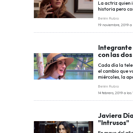
La actriz quien 
historia pero co
Belén Rubio
19 noviembre, 2019 a 
Integrante
con las dos
Cada día la tel
el cambio que va
miércoles, la ap
Belén Rubio
14 febrero, 2019 a las 
Javiera Día
"Intrusos"
En mayo del año