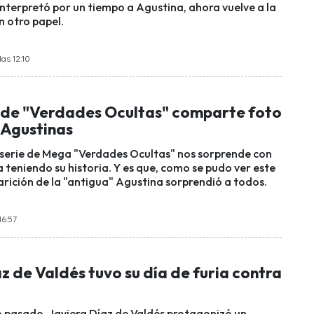
interpretó por un tiempo a Agustina, ahora vuelve a la
n otro papel.
las 12:10
 de "Verdades Ocultas" comparte foto
 Agustinas
eserie de Mega "Verdades Ocultas" nos sorprende con
 teniendo su historia. Y es que, como se pudo ver este
arición de la "antigua" Agustina sorprendió a todos.
16:57
z de Valdés tuvo su día de furia contra
 pasado, Javiera Díaz de Valdés protagonizó un