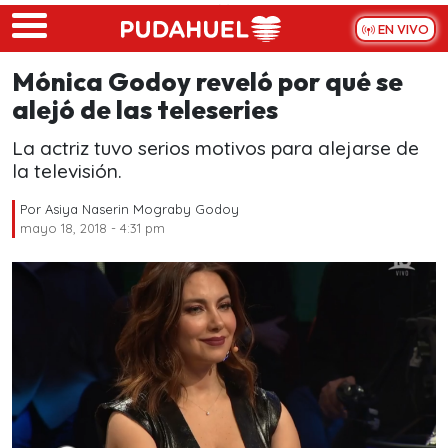
Skip to main content
EN VIVO
Mónica Godoy reveló por qué se
alejó de las teleseries
La actriz tuvo serios motivos para alejarse de
la televisión.
Por
Asiya Naserin Mograby Godoy
mayo 18, 2018 - 4:31 pm