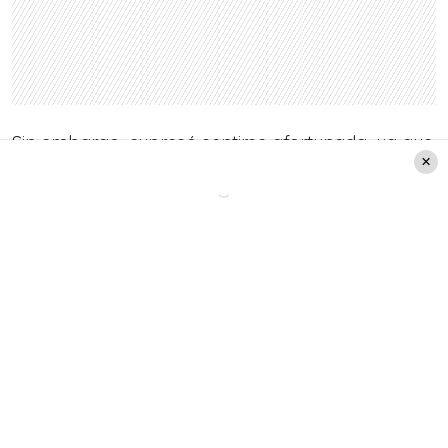
Sin embargo, expresó sentirse afortunada, ya que
no todas las mujeres pueden renunciar para
dedicarse al cuidado de los hijos.