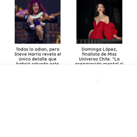
Todos lo odian, pero
Dominga López,
Steve Harris revela el
finalista de Miss
único detalle que
Universo Chile: “La
habría salvado este
preparación mental sí
polémico disco de Iron
es la más importante”
Maiden