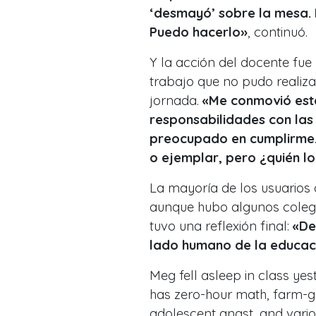
‘desmayó’ sobre la mesa. E
Puedo hacerlo»
, continuó.
Y la acción del docente fue
trabajo que no pudo realiza
jornada.
«Me conmovió esta
responsabilidades con las
preocupado en cumplirme. 
o ejemplar, pero ¿quién l
La mayoría de los usuarios d
aunque hubo algunos colegas
tuvo una reflexión final:
«De
lado humano de la educac
Meg fell asleep in class yeste
has zero-hour math, farm-gir
adolescent angst, and variou