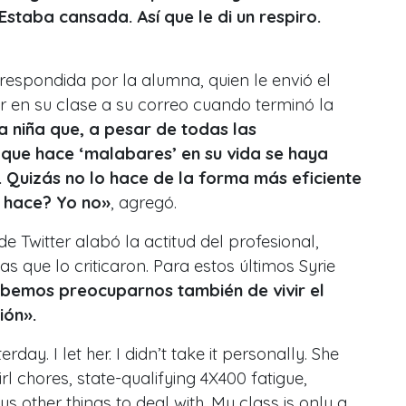
staba cansada. Así que le di un respiro.
 respondida por la alumna, quien le envió el
r en su clase a su correo cuando terminó la
 niña que, a pesar de todas las
 que hace ‘malabares’ en su vida se haya
Quizás no lo hace de la forma más eficiente
o hace? Yo no»
, agregó.
e Twitter alabó la actitud del profesional,
 que lo criticaron. Para estos últimos Syrie
bemos preocuparnos también de vivir el
ión».
rday. I let her. I didn’t take it personally. She
l chores, state-qualifying 4X400 fatigue,
s other things to deal with. My class is only a