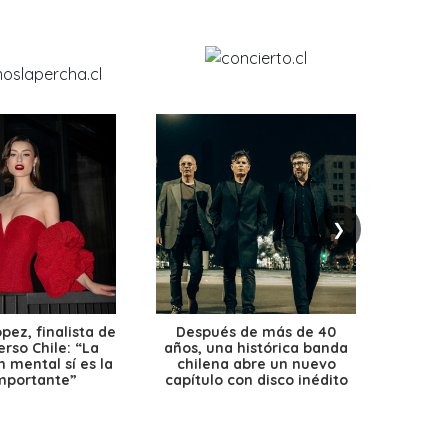
❯
ez, finalista de
Después de más de 40
Ante 
erso Chile: “La
años, una histórica banda
petr
 mental sí es la
chilena abre un nuevo
precio
mportante”
capítulo con disco inédito