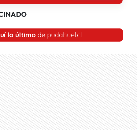
CINADO
uí lo último
de pudahuel.cl