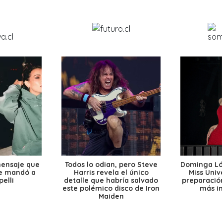
mensaje que
Todos lo odian, pero Steve
Dominga Lóp
le mandó a
Harris revela el único
Miss Univ
elli
detalle que habría salvado
preparación
este polémico disco de Iron
más i
Maiden