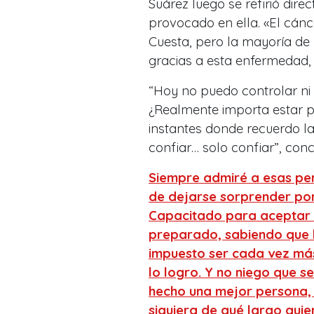
Suárez luego se refirió dir
provocado en ella. «El cán
Cuesta, pero la mayoría de l
gracias a esta enfermedad,
“Hoy no puedo controlar ni 
¿Realmente importa estar pe
instantes donde recuerdo l
confiar… solo confiar”, conc
Siempre admiré a esas per
de dejarse sorprender por 
Capacitado para aceptar l
preparado, sabiendo que l
impuesto ser cada vez más 
lo logro. Y no niego que s
hecho una mejor persona, 
siquiera de qué largo quie