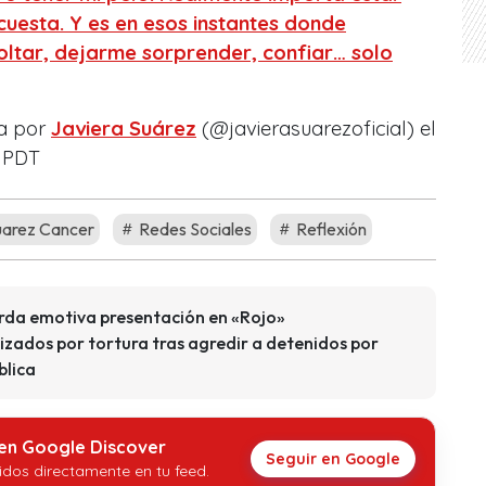
 cuesta. Y es en esos instantes donde
ltar, dejarme sorprender, confiar… solo
a por
Javiera Suárez
(@javierasuarezoficial) el
6 PDT
uarez Cancer
Redes Sociales
Reflexión
erda emotiva presentación en «Rojo»
izados por tortura tras agredir a detenidos por
blica
 en Google Discover
Seguir en Google
idos directamente en tu feed.