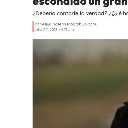
escondido un gran 
¿Debería contarle la verdad? ¿Qué har
Por
Asiya Naserin Mograby Godoy
julio 30, 2018 - 6:13 pm