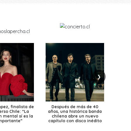
❯
ez, finalista de
Después de más de 40
Ante 
erso Chile: “La
años, una histórica banda
petr
 mental sí es la
chilena abre un nuevo
precio
mportante”
capítulo con disco inédito