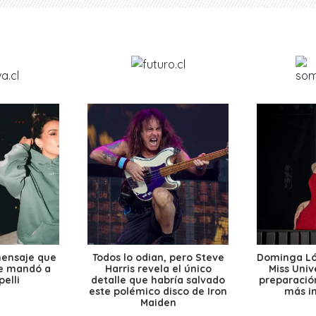
mensaje que
Todos lo odian, pero Steve
Dominga Lóp
le mandó a
Harris revela el único
Miss Univ
elli
detalle que habría salvado
preparación
este polémico disco de Iron
más i
Maiden