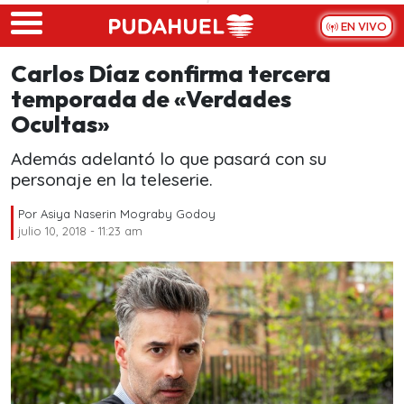
Skip to main content
EN VIVO
Carlos Díaz confirma tercera
temporada de «Verdades
Ocultas»
Además adelantó lo que pasará con su
personaje en la teleserie.
Por
Asiya Naserin Mograby Godoy
julio 10, 2018 - 11:23 am